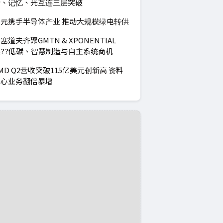
计、记忆、光互连三层突破
元携手半导体产业 推动大规模绿电转供
塞道夫齐聚GMTN & XPONENTIAL
??低碳、智慧制造与自主系统商机
MD Q2营收突破115亿美元创新高 资料
中心业务翻倍暴增