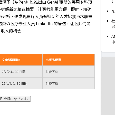
I 浪潮下《A-Pen》也推出由 GenAI 驱动的每周专科顶
国内外财经新闻精选摘要，让医师能更方便、即时、精确
东
与分析，也发现医疗人员有迫切的人才招揽与求职需
杜
医疗专业人员 LinkedIn 的管道，让医师们能
展
外收入的机会。
A
文章閱讀限制
出版品優惠
0
/ごとに 30 日間
付费下载
25
/ごとに 30 日間
付费下载
IP 会員になります。