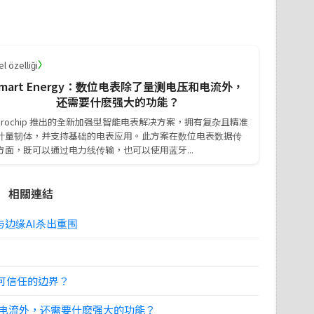
〉
l özelliği
mart Energy：数位电表除了量测电压和电流外，
还需要什麽强大的功能？
icrochip 推出的全新加强型智能电表解决方案，拥有复杂且精准
计量韧体，并支持基础的电表应用。此方案在数位电表数据传
方面，既可以通过电力线传输，也可以使用蓝牙...
相關連結
边缘AI杀出重围
下可信任的边界？
电压和电流外，还需要什麽强大的功能？