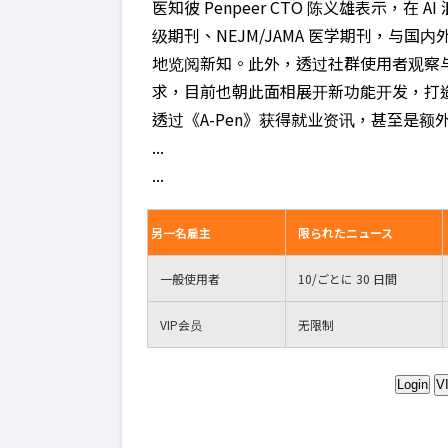
医知彼 Penpeer CTO 陈义雄表示，在 A
级期刊、NEJM/JAMA 医学期刊，与
地览阅新知。此外，透过社群使用者观察
求，目前也朝此面相展开新功能开发，打造类似
透过《A-Pen》获得就业资讯，甚至是额
...
...
另一名雇主
限られたニュース
一般使用者
10
/ごとに 30 日間
VIP
会员
无限制
Login
V