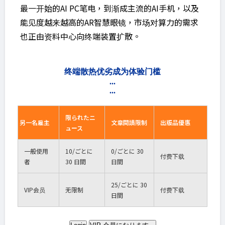
最一开始的AI PC笔电，到渐成主流的AI手机，以及
能见度越来越高的AR智慧眼镜，市场对算力的需求
也正由资料中心向终端装置扩散。
终端散热优劣成为体验门槛
...
...
限られたニ
另一名雇主
文章閱讀限制
出版品優惠
ュース
一般使用
10
/ごとに
0
/ごとに 30
付费下载
者
30 日間
日間
25
/ごとに 30
VIP
会员
无限制
付费下载
日間