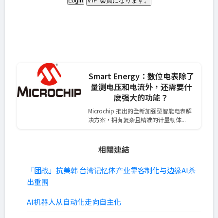
Login
VIP 会員になります。
Smart Energy：数位电表除了
量测电压和电流外，还需要什
麽强大的功能？
Microchip 推出的全新加强型智能电表解
决方案，拥有复杂且精准的计量韧体...
相關連結
「团战」抗美韩 台湾记忆体产业靠客制化与边缘AI杀
出重围
AI机器人从自动化走向自主化