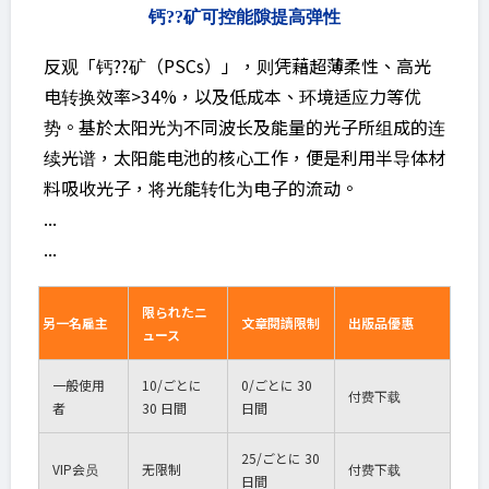
钙??矿可控能隙提高弹性
反观「钙??矿（PSCs）」，则凭藉超薄柔性、高光
电转换效率>34%，以及低成本、环境适应力等优
势。基於太阳光为不同波长及能量的光子所组成的连
续光谱，太阳能电池的核心工作，便是利用半导体材
料吸收光子，将光能转化为电子的流动。
...
...
限られたニ
另一名雇主
文章閱讀限制
出版品優惠
ュース
一般使用
10
/ごとに
0
/ごとに 30
付费下载
者
30 日間
日間
25
/ごとに 30
VIP
会员
无限制
付费下载
日間