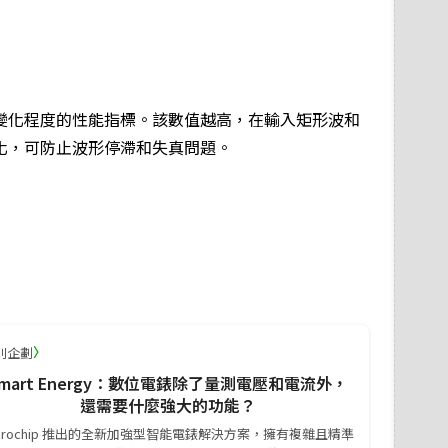
變化程度的性能指標。該數值越高，在輸入矩形波和
化，可防止波形停滯和失真問題。
〉
別企劃
mart Energy：數位電錶除了量測電壓和電流外，
還需要什麼強大的功能？
icrochip 推出的全新加強型智能電錶解決方案，擁有複雜且精準