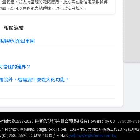
計量韌體，並支持基礎的電錶應用。此方案在數位電錶數據傳
方面，既可以通過電力線傳輸，也可以使用藍牙…
相關連結
邊緣AI殺出重圍
下可信任的邊界？
電壓和電流外，還需要什麼強大的功能？
pyright ©1999-2026 遠播資訊股份有限公司版權所有
Powered by O3
v3.20.2048.21
：台北數位產業園區（digiBlock Taipei）103台北市大同區承德路三段287-2號A棟2
(02)2585-5526 #0 轉接至總機 / E-Mail:
webmaster@ctimes.com.tw