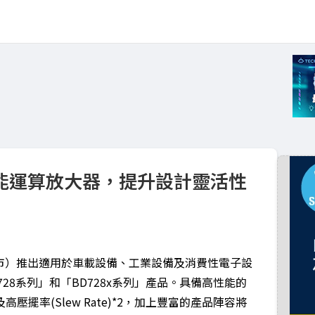
性能運算放大器，提升設計靈活性
市）推出適用於車載設備、工業設備及消費性電子設
728系列」和「BD728x系列」產品。具備高性能的
壓擺率(Slew Rate)*2，加上豐富的產品陣容將