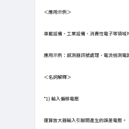
＜應用示例＞
車載設備、工業設備、消費性電子等領域
應用示例：感測器訊號處理、電流檢測電
＜名詞解釋＞
*1) 輸入偏移電壓
運算放大器輸入引腳間產生的誤差電壓。