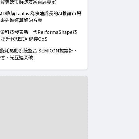
子封裝技術解決方案首席專家
MD收購Taalas 為快速成長的AI推論市場
帶來先進運算解決方案
榮科技發表新一代PerformaShape技
 提升代理式AI儲存QoS
I能耗驅動系統整合 SEMICON揭設計、
記憶、光互連突破