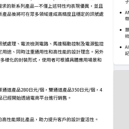
需求的新系列產品—不僅上述特性均表現優異，並且
A
新產品後將可在眾多領域達成高精度且穩定的訊號處
慧
術
訊號處理、電流檢測電路、馬達驅動控制及電源監控
A
定用途、同時注重通用性和高性能的設計理念。另外
供多樣化的封裝形式，使用者可根據具體應用場景和
道產品280日元/個，雙通道產品350日元/個，4
產品已經開始透過電商平台進行銷售。
的高性能類比產品，助力提升客戶的設計靈活性。