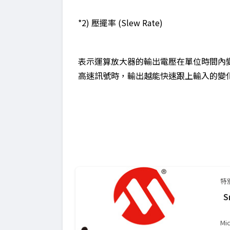
*2) 壓擺率 (Slew Rate)
表示運算放大器的輸出電壓在單位時間內
高速訊號時，輸出越能快速跟上輸入的變
特
S
M