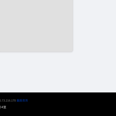
6.73.216.170
舊版首頁
04室