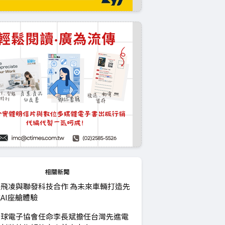
相關新聞
飛凌與聯發科技合作 為未來車輛打造先
AI座艙體驗
全球電子協會任命李長斌擔任台灣先進電