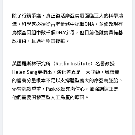
除了行銷爭議，真正復活摩亞鳥還面臨巨大的科學鴻
溝。科學家必須從古老骨骼中提取DNA，並修改現存
鳥類基因組中數千個DNA字母，但目前僅雞隻具備基
改技術，且過程極其複雜。
英國羅斯林研究所（Roslin Institute）名譽教授
Helen Sang更指出，演化差異是一大瓶頸，雞蛋黃
的營養分量根本不足以支撐體型龐大的摩亞鳥胚胎。
儘管挑戰重重，Pask依然充滿信心，並強調這正是
他們需要開發巨型人工鳥蛋的原因。