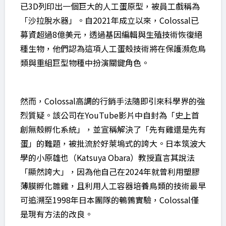
已3D列印出一個巨大的人工蛋原型，被員工戲稱為
「沙拉脫水器」。自2021年成立以來，Colossal已
募資超過8億美元，透過基因編輯與生殖技術恢復絕
種生物，他們認為這項人工蛋殼技術將在保護瀕危鳥
類與重組巨型物種中扮演關鍵角色。
然而，Colossal高調的行銷手法隨即引來科學界的強
烈質疑。該公司在YouTube影片中自封為「史上首
創無殼孵化系統」，並宣稱解決了「先有雞還是先有
蛋」的難題，被批流於好萊塢式的誇大。日本筑波大
學的小原雄也（Katsuya Obara）教授直言其說法
「顯然誇大」，因為他自己在2024年就曾利用塑膠
薄膜孵化雛雞，且利用人工容器培養鳥類的技術最早
可追溯至1998年日本團隊的鵪鶉實驗，Colossal僅
是現有方法的改良。