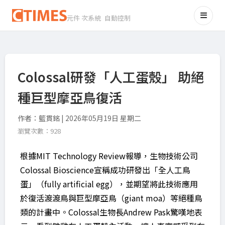
元件 次系統 自動控制
Colossal研發「人工蛋殼」 助絕
種巨型摩亞鳥復活
作者：籃貫銘 | 2026年05月19日 星期二
瀏覽次數：928
根據MIT Technology Review報導，生物技術公司
Colossal Bioscience宣稱成功研發出「全人工鳥
蛋」（fully artificial egg），並期望將此技術應用
於復活渡渡鳥與巨型摩亞鳥（giant moa）等絕種鳥
類的計畫中。Colossal生物長Andrew Pask驚嘆地表