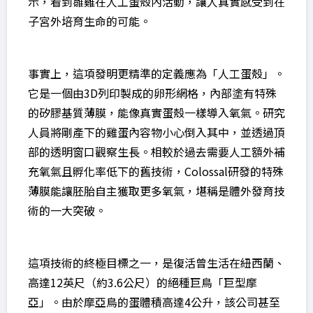
示，看到雛雞在人工蛋殼內活動，讓人真實感受到在
子宮外培育生命的可能。
事實上，這項發明更精準的定義應為「人工蛋殼」。
它是一個由3D列印製成的卵形網格，內部塗有特殊
的矽膠基質薄膜，能像真實蛋殼一樣導入氧氣。研究
人員將剛產下的雞蛋內容物小心倒入其中，並透過頂
部的透明窗口觀察生長。相較於過去需要人工額外補
充氧氣且孵化率低下的舊技術，Colossal研發的特殊
薄膜能讓胚胎自主獲取更多氧氣，堪稱是體外發育技
術的一大突破。
這項技術的終極目標之一，是復活曾生活在紐西蘭、
高達12英尺（約3.6公尺）的絕種巨鳥「巨型摩
亞」。由於摩亞鳥的蛋體積高達4公升，該公司甚至