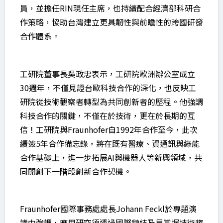
員，並擔任RIN現任主席，也持續配合經濟部科研合
作策略，協助台灣建立更具韌性與前瞻性的跨國研發
合作體系。
工研院董事長吳政忠表示，工研院歐洲辦公室成立
30週年，不僅見證台歐科技合作的深化，也反映工
研院從技術觀察者轉型為共同創新者的歷程。他強調
科技合作的關鍵，不僅在於技術，更在於長期的互
信！工研院與Fraunhofer自1992年合作至今，此次
續簽5年合作備忘錄，將在既有醫療、資通訊與綠能
合作基礎上，進一步拓展AI與機器人等新興領域，共
同開創下一階段創新合作契機。
Fraunhofer國際事務處處長Johann Feckl於專題演
講中強調，應用研究須透過國際鏈結及早掌握技術趨