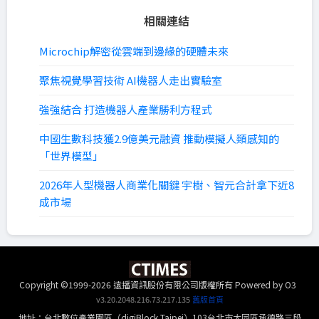
相關連結
Microchip解密從雲端到邊緣的硬體未來
聚焦視覺學習技術 AI機器人走出實驗室
強強結合 打造機器人產業勝利方程式
中國生數科技獲2.9億美元融資 推動模擬人類感知的
「世界模型」
2026年人型機器人商業化關鍵 宇樹、智元合計拿下近8
成市場
Copyright ©1999-2026 遠播資訊股份有限公司版權所有
Powered by O3
v3.20.2048.216.73.217.135
舊版首頁
地址：台北數位產業園區（digiBlock Taipei）103台北市大同區承德路三段