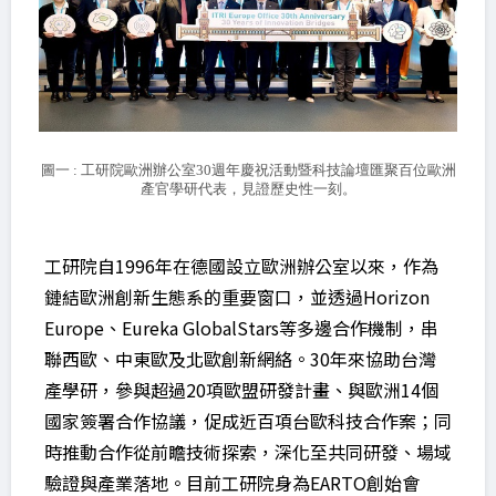
圖一 : 工研院歐洲辦公室30週年慶祝活動暨科技論壇匯聚百位歐洲
產官學研代表，見證歷史性一刻。
工研院自1996年在德國設立歐洲辦公室以來，作為
鏈結歐洲創新生態系的重要窗口，並透過Horizon
Europe、Eureka GlobalStars等多邊合作機制，串
聯西歐、中東歐及北歐創新網絡。30年來協助台灣
產學研，參與超過20項歐盟研發計畫、與歐洲14個
國家簽署合作協議，促成近百項台歐科技合作案；同
時推動合作從前瞻技術探索，深化至共同研發、場域
驗證與產業落地。目前工研院身為EARTO創始會