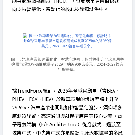
顯著超越微控制器（MCU），也反映市場價值快速
向支持智慧化、電動化的核心技術領域集中。
圖一 : 汽車產業加速電動化、智慧化進程，預計將推升全球車用半
導體市場規模穩健成長至2029年的近969億美元，2024~2029複合
年增長率。
據TrendForce統計，2025年全球電動車（含BEV、
PHEV、FCV、HEV）於新車市場的滲透率將上升至
29.5%，汽車產業也同時加快智慧化腳步，須仰賴多
感測器配置、高速通訊與AI模型應用等核心要素。電
子電氣架構（E/E Architecture）從分散式，過渡至
域集中式、中央集中式亦是關鍵；龐大數據量的多感