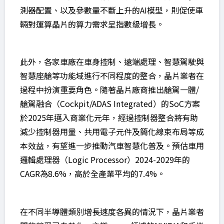
測器配置、以及參數量不斷上升的AI模型，則促使車
輛對運算晶片的算力需求呈指數級增長。
此外，各家車廠在車身控制、遠端處理、智慧駕駛與
智慧座艙等功能域進行不同程度的整合，晶片業者在
過程中扮演重要角色。隨著晶片廠商推出艙駕一體/
艙駕融合（Cockpit/ADAS Integrated）的SoC方案
於2025年邁入商業化元年，經過控制器整合將有助
減少控制器用量、共用電子元件及簡化線束布局等成
本效益，有望進一步推動汽車智慧化普及。預估車用
邏輯處理器（Logic Processor）2024-2029年的
CAGR為8.6%，高於全產業平均的7.4%。
在不同半導體類別增長速度各異的情況下，晶片業者