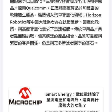
間的競爭已白熱化。主導server領域的NVIDIA和手機
晶片龍頭Qualcomm，正憑藉高運算晶片和豐富的
軟硬體生態系，強勢切入汽車智慧化領域；Horizon
Robotics等中國大陸業者亦在技術進步、國產化政
策，與高度智慧化需求下迅速崛起。傳統車用晶片業
者雖面臨挑戰，但其廣泛的產品組合、品質可靠度與
緊密的客戶關係，仍是與眾多新進者競爭的基石。
Smart Energy：數位電錶除了
量測電壓和電流外，還需要什
麼強大的功能？
Microchip 推出的全新加強型智能電錶解