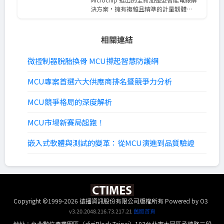
決方案，擁有複雜且精準的計量韌體…
相關連結
微控制器脫胎換骨 MCU撐起智慧防護網
MCU專案首選六大供應商排名暨競爭力分析
MCU競爭格局的深度解析
MCU市場新賽局起跑！
嵌入式軟體與測試的變革：從MCU演進到品質驗證
Copyright ©1999-2026 遠播資訊股份有限公司版權所有
Powered by O3
v3.20.2048.216.73.217.21
舊版首頁
地址：台北數位產業園區（digiBlock Taipei）103台北市大同區承德路三段