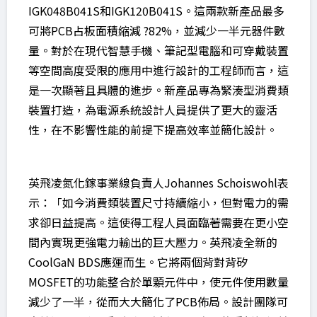
IGK048B041S和IGK120B041S。這兩款新產品最多
可將PCB占板面積縮減 ?82%，並減少一半元器件數
量。對於在現代智慧手機、筆記型電腦和可穿戴裝置
等空間高度受限的應用中進行設計的工程師而言，這
是一次顯著且具體的進步。新產品專為緊湊型消費類
裝置打造，為電源系統設計人員提供了更大的靈活
性，在不影響性能的前提下提高效率並簡化設計。
英飛凌氮化鎵事業線負責人Johannes Schoiswohl表
示：「如今消費類裝置尺寸持續縮小，但對電力的需
求卻日益提高。這使得工程人員面臨著需要在更小空
間內實現更強電力輸出的巨大壓力。英飛凌全新的
CoolGaN BDS應運而生。它將兩個背對背矽
MOSFET的功能整合於單顆元件中，使元件使用數量
減少了一半，從而大大簡化了PCB佈局。設計團隊可