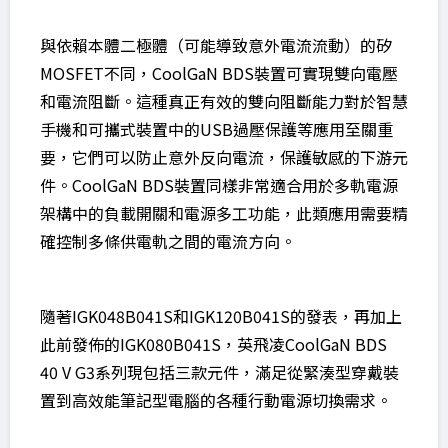
與依賴本體二極體（可能導致意外電流流動）的矽
MOSFET不同，CoolGaN BDS裝置可實現雙向電壓
和電流阻斷。這種真正有效的雙向阻斷能力對於智慧
手機和可攜式裝置中的USB過壓保護等應用至關重
要，它們可以防止意外反向電流，保護敏感的下游元
件。CoolGaN BDS裝置同樣非常適合用於多軌電源
架構中的負載開關和電源多工功能，此類應用需要精
確控制多條供電軌之間的電流方向。
隨著IGK048B041S和IGK120B041S的發表，再加上
此前發佈的IGK080B041S，英飛凌CoolGaN BDS
40 V G3系列現包括三款元件，滿足從緊湊型穿戴裝
置到高效能筆記型電腦的各種行動電源切換需求。