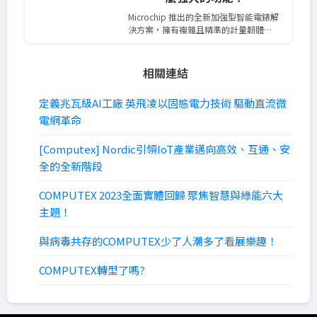
Microchip 推出的全新加強型智能電錶解
決方案，擁有複雜且精準的計量韌體…
相關連結
定義兆瓦級AI工廠 英飛凌以固態電力技術 驅動直流微
電網革命
[Computex] Nordic引領IoT產業邁向高效、互通、安
全的全新階段
COMPUTEX 2023全面實體回歸 聚焦智慧與綠能六大
主題！
與病毒共存的COMPUTEX少了人潮多了看展樂趣！
COMPUTEX轉型了嗎?