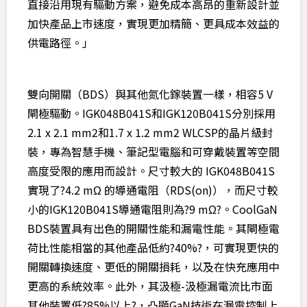
直接沿用現有驅動方案，避免成本高昂的重新設計並
加快產品上市速度，實現更加精簡、更具成本效益的
供電路徑。」
雙向開關（BDS）與其他氮化鎵裝置一樣，相容5 V
閘極驅動。IGK048B041S和IGK120B041S分別採用
2.1 x 2.1 mm2和1.7 x 1.2 mm2 WLCSP的晶片級封
裝，專為智慧手機、筆記型電腦和可穿戴裝置等空間
高度受限的應用而設計。尺寸較大的 IGK048B041S
實現了?4.2 mΩ 的導通電阻（RDS(on)），而尺寸較
小的IGK120B041S導通電阻則為?9 mΩ?。CoolGaN
BDS裝置具有出色的開關性能和漏電性能。其閘極電
荷比性能相當的其他產品低約?40%?，可實現更快的
開關轉換速度、更低的開關損耗，以及在快充應用中
更高的系統效率。此外，其汲極-汲極漏電流比市面
其他裝置低?85%以上?，凸顯GaN技術在漏電控制上