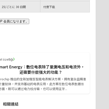
25
/ごとに 30 日間
付费下载
IP 会員になります。
〉
l özelliği
mart Energy：数位电表除了量测电压和电流外，
还需要什麽强大的功能？
icrochip 推出的全新加强型智能电表解决方案，拥有复杂且精准
计量韧体，并支持基础的电表应用。此方案在数位电表数据传
方面，既可以通过电力线传输，也可以使用蓝牙...
相關連結