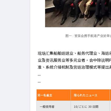
图一 : 资策会携手航港产业於
现场汇集船舶运送业、船务代理业、海运
业及资讯服务业等多元业者，会中除说明P
准、系统介接机制及营运治理模式等提出具
...
...
另一名雇主
限られたニュース
一般使用者
10
/ごとに 30 日間