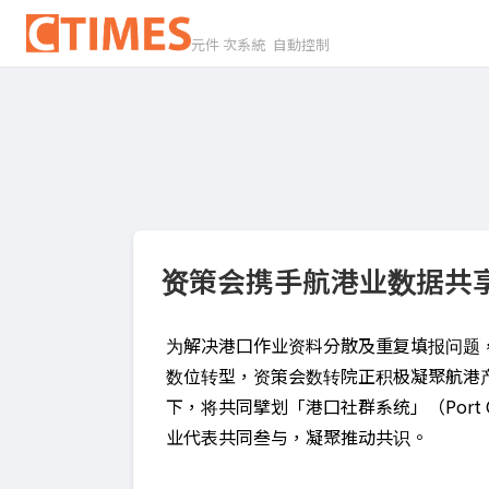
元件 次系統 自動控制
资策会携手航港业数据共
为解决港囗作业资料分散及重复填报问题
数位转型，资策会数转院正积极凝聚航港
下，将共同擘划「港囗社群系统」（Port Co
业代表共同叁与，凝聚推动共识。