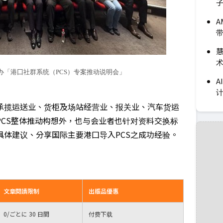
A
慧
术
举办「港囗社群系统（PCS）专案推动说明会」
A
承揽运送业、货柜及场站经营业、报关业、汽车货运
CS整体推动构想外，也与会业者也针对资料交换标
体建议、分享国际主要港囗导入PCS之成功经验。
文章閱讀限制
出版品優惠
0
/ごとに 30 日間
付费下载