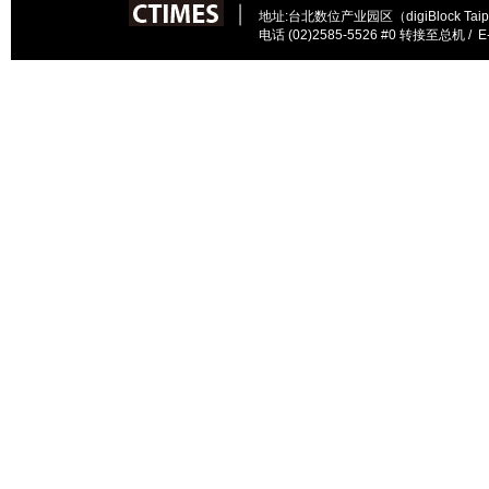
︱
地址:台北数位产业园区（digiBlock Ta
电话 (02)2585-5526 #0 转接至总机
/ E